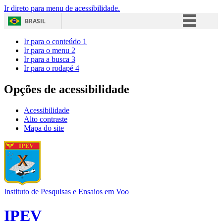
Ir direto para menu de acessibilidade.
BRASIL
Simplifique!
Ir para o conteúdo
1
Ir para o menu
2
Comunica BR
Ir para a busca
3
Ir para o rodapé
4
Participe
Acesso à informação
Opções de acessibilidade
Legislação
Acessibilidade
Canais
Alto contraste
Mapa do site
Instituto de Pesquisas e Ensaios em Voo
IPEV