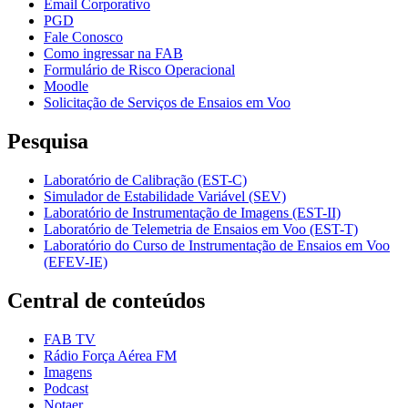
Email Corporativo
PGD
Fale Conosco
Como ingressar na FAB
Formulário de Risco Operacional
Moodle
Solicitação de Serviços de Ensaios em Voo
Pesquisa
Laboratório de Calibração (EST-C)
Simulador de Estabilidade Variável (SEV)
Laboratório de Instrumentação de Imagens (EST-II)
Laboratório de Telemetria de Ensaios em Voo (EST-T)
Laboratório do Curso de Instrumentação de Ensaios em Voo
(EFEV-IE)
Central de conteúdos
FAB TV
Rádio Força Aérea FM
Imagens
Podcast
Notaer